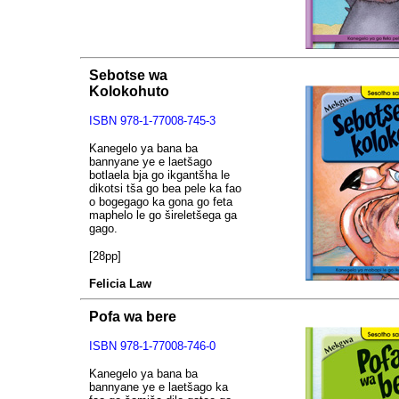
Sebotse wa
Kolokohuto
ISBN
978-1-77008-745-3
Kanegelo ya bana ba
bannyane ye e laetšago
botlaela bja go ikgantšha le
dikotsi tša go bea pele ka fao
o bogegago ka gona go feta
maphelo le go šireletšega ga
gago.
[28pp]
Felicia Law
Pofa wa bere
ISBN
978-1-77008-746-0
Kanegelo ya bana ba
bannyane ye e laetšago ka