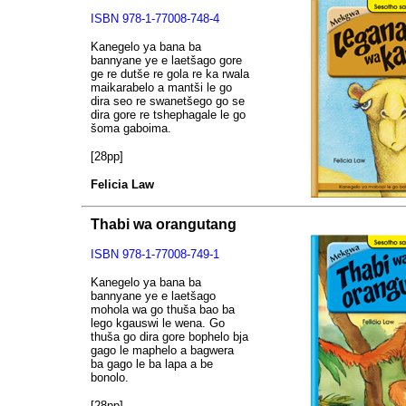
ISBN
978-1-77008-748-4
Kanegelo ya bana ba
bannyane ye e laetšago gore
ge re dutše re gola re ka rwala
maikarabelo a mantši le go
dira seo re swanetšego go se
dira gore re tshephagale le go
šoma gaboima.
[28pp]
Felicia Law
Thabi wa orangutang
ISBN
978-1-77008-749-1
Kanegelo ya bana ba
bannyane ye e laetšago
mohola wa go thuša bao ba
lego kgauswi le wena. Go
thuša go dira gore bophelo bja
gago le maphelo a bagwera
ba gago le ba lapa a be
bonolo.
[28pp]