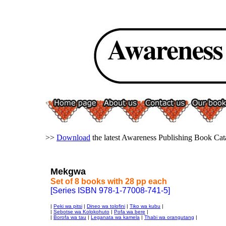
>>
Download
the latest Awareness Publishing Book Cat
Mekgwa
Set of 8 books with 28 pp each
[Series ISBN 978-1-77008-741-5]
|
Peki wa pitsi
|
Dineo wa tolofini
|
Tiko wa kubu
|
|
Sebotse wa Kolokohuto
|
Pofa wa bere
|
|
Borofa wa tau
|
Leganata wa kamela
|
Thabi wa orangutang
|