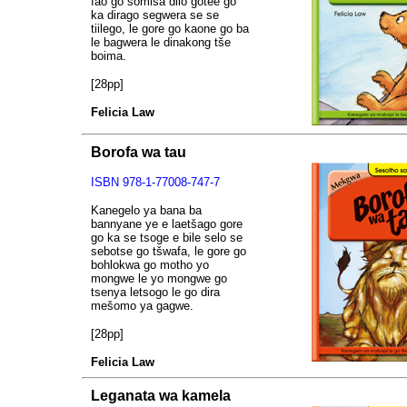
fao go šomiša dilo gotee go
ka dirago segwera se se
tiilego, le gore go kaone go ba
le bagwera le dinakong tše
boima.
[28pp]
Felicia Law
Borofa wa tau
ISBN
978-1-77008-747-7
Kanegelo ya bana ba
bannyane ye e laetšago gore
go ka se tsoge e bile selo se
sebotse go tšwafa, le gore go
bohlokwa go motho yo
mongwe le yo mongwe go
tsenya letsogo le go dira
mešomo ya gagwe.
[28pp]
Felicia Law
Leganata wa kamela