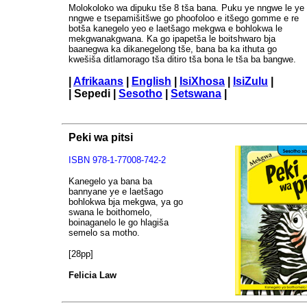
Molokoloko wa dipuku tše 8 tša bana. Puku ye nngwe le ye
nngwe e tsepamišitšwe go phoofoloo e itšego gomme e re
botša kanegelo yeo e laetšago mekgwa e bohlokwa le
mekgwanakgwana. Ka go ipapetša le boitshwaro bja
baanegwa ka dikanegelong tše, bana ba ka ithuta go
kwešiša ditlamorago tša ditiro tša bona le tša ba bangwe.
|
Afrikaans
|
English
|
IsiXhosa
|
IsiZulu
|
| Sepedi |
Sesotho
|
Setswana
|
Peki wa pitsi
ISBN
978-1-77008-742-2
Kanegelo ya bana ba
bannyane ye e laetšago
bohlokwa bja mekgwa, ya go
swana le boithomelo,
boinaganelo le go hlagiša
semelo sa motho.
[28pp]
Felicia Law