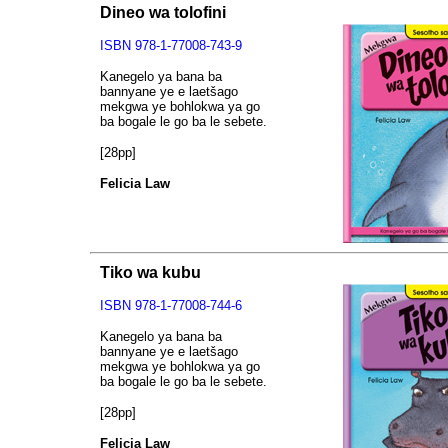
Dineo wa tolofini
ISBN
978-1-77008-743-9
Kanegelo ya bana ba
bannyane ye e laetšago
mekgwa ye bohlokwa ya go
ba bogale le go ba le sebete.
[28pp]
Felicia Law
Tiko wa kubu
ISBN
978-1-77008-744-6
Kanegelo ya bana ba
bannyane ye e laetšago
mekgwa ye bohlokwa ya go
ba bogale le go ba le sebete.
[28pp]
Felicia Law