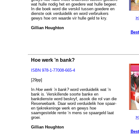
wat hulle nodig het en goedere wat hulle begeer.
In die boek word die verskil tussen goedere en
dienste ook verduidelik en word verbruikers
>
gewys hoe om waarde vir hulle geld te kry.
Gillian Houghton
Best
Hoe werk ’n bank?
ISBN 978-1-77008-665-4
[29pp]
In
Hoe werk ’n bank?
word verduidelik wat ’n
bank is. Verskillende soorte banke en
bankdienste word beskryf, asook die rol van die
Reserwebank. Daar word verduidelik hoe spaar-
en tjekrekeninge werk en gewys hoe
saamgestelde rente ’n mens se spaargeld laat
>
groei.
Gillian Houghton
Best