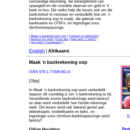
verstandige besteding, die belangrikheid van
spaargeld en die voordele daarvan om geld in ’n
bank te hou. Die reeks help die lesers ook om die
bankstelsel te verstaan en verduidelik hoe om ’n
bankrekening oop te maak, die gebruik van
bankkaarte en OTM’e, en tegnologie soos
slimfoontoepassings.
|
Maak ’n bankrekening oop
|
Kontant en kitsbanke
|
|
Bestuur jou geld
|
Koop slim
|
Hoe werk ’n bank?
|
|
Hoe werk ’n bankkaart?
|
English
|
Afrikaans
Maak ’n bankrekening oop
ISBN 978-1-77008-661-6
[28pp]
In
Maak ’n bankrekening oop
word verduidelik
waarom dit voordelig is om ’n bankrekening te hê.
Verskillende soorte bankrekeninge word beskryf
en daar word verduidelik hoe hierdie rekeninge
werk. Die lesers word ook bekend gestel aan
debietkaarte, kredietkaarte en tjeks, en
>
tegnologie soos slimfoon-banktoepassings word
beskryf.
Best
Gillian Houghton