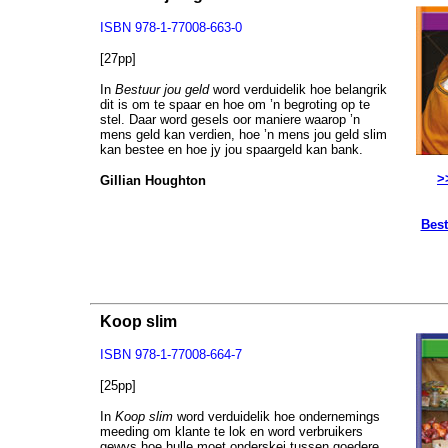
ISBN 978-1-77008-663-0
[27pp]
In
Bestuur jou geld
word verduidelik hoe belangrik
dit is om te spaar en hoe om ’n begroting op te
stel. Daar word gesels oor maniere waarop ’n
mens geld kan verdien, hoe ’n mens jou geld slim
kan bestee en hoe jy jou spaargeld kan bank.
>
Gillian Houghton
Best
Koop slim
ISBN 978-1-77008-664-7
[25pp]
In
Koop slim
word verduidelik hoe ondernemings
meeding om klante te lok en word verbruikers
gewys hoe hulle moet onderskei tussen goedere